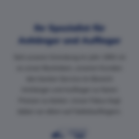
Ihr Spezialist für
Anhänger und Auflieger
Seit unserer Gründung im Jahr 1991 ist
es unser Bestreben, unseren Kunden
den besten Service im Bereich
Anhänger und Auflieger zu fairen
Preisen zu bieten. Unser Fokus liegt
dabei vor allem auf Sattelaufliegern.