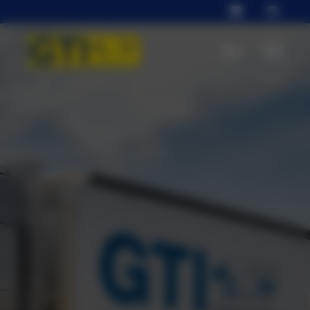
info@gti-
+49
trailer.de
3940
EN
9211